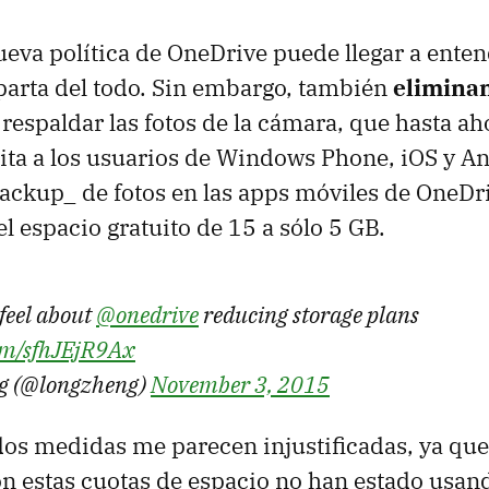
nueva política de OneDrive puede llegar a ente
arta del todo. Sin embargo, también
eliminan
respaldar las fotos de la cámara, que hasta ah
ita a los usuarios de Windows Phone, iOS y A
backup_ de fotos en las apps móviles de OneDri
l espacio gratuito de 15 a sólo 5 GB.
 feel about
@onedrive
reducing storage plans
com/sfhJEjR9Ax
g (@longzheng)
November 3, 2015
dos medidas me parecen injustificadas, ya qu
on estas cuotas de espacio no han estado usa