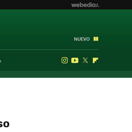
NUEVO
A
Instagram
Youtube
Twitter
Flipboard
so