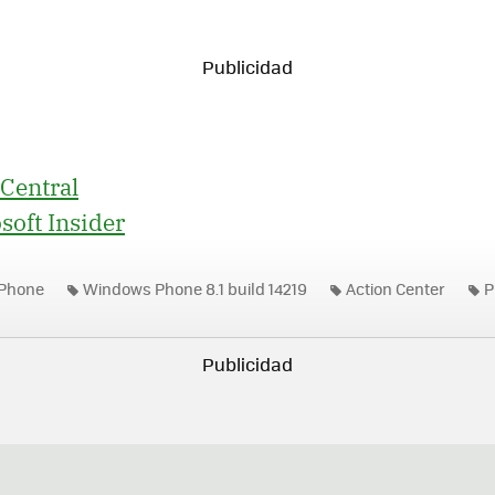
Central
soft Insider
Phone
Windows Phone 8.1 build 14219
Action Center
P
rs
Windows Phone 8.1 Developer Preview