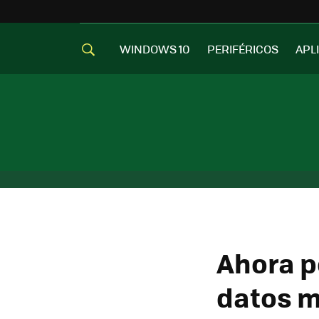
WINDOWS 10
PERIFÉRICOS
APL
Ahora p
datos m