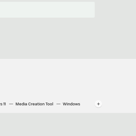
s 11
Media Creation Tool
Windows
indows
WhatsApp para ordenador