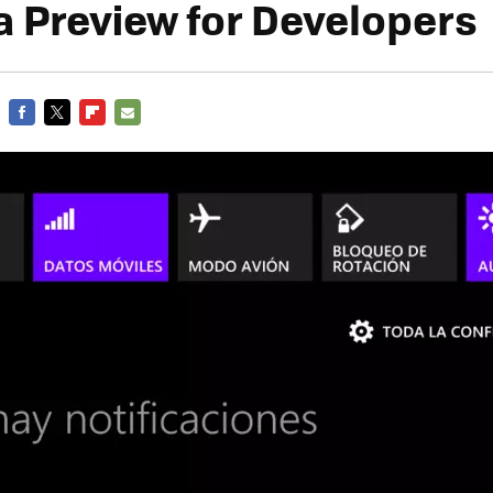
ma Preview for Developers
FACEBOOK
TWITTER
FLIPBOARD
E-
MAIL