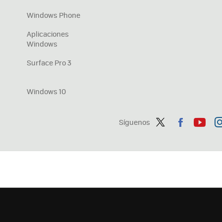
Windows Phone
Aplicaciones
Windows
Surface Pro 3
Windows 10
Síguenos
Twit
Fac
You
In
ter
ebo
tub
ag
ok
e
a