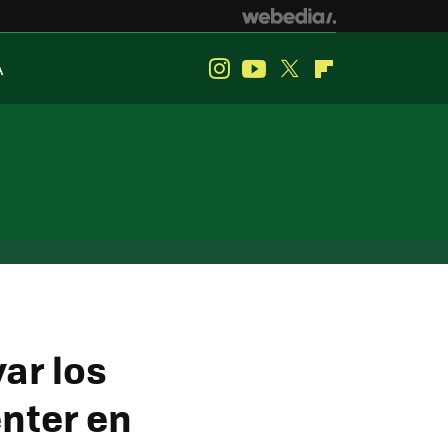
A
Instagram
Youtube
Twitter
Flipboard
ar los
enter en