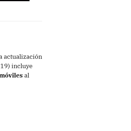
ma actualización
219) incluye
 móviles
al