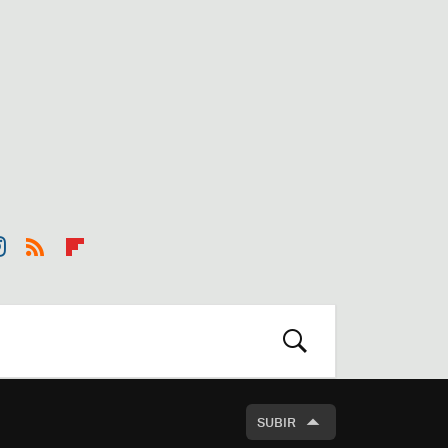
st
RSS
Flip
r
boa
m
rd
BUSCAR
SUBIR