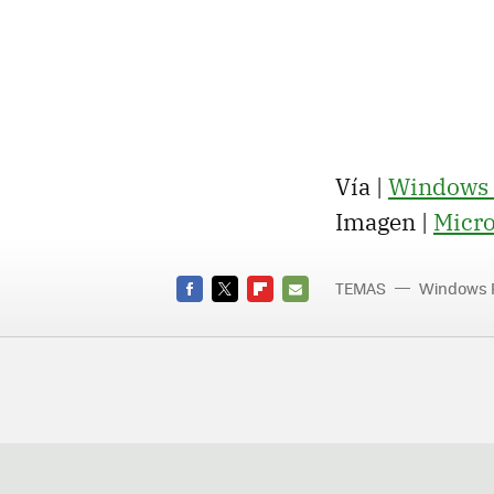
Vía |
Windows 
Imagen |
Micro
TEMAS
Windows 
Develope
FACEBOOK
TWITTER
FLIPBOARD
E-
MAIL