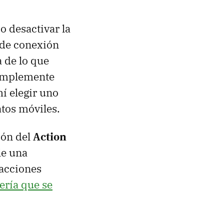
o desactivar la
 de conexión
a de lo que
simplemente
ahí elegir uno
atos móviles.
ión del
Action
le una
acciones
ería que se