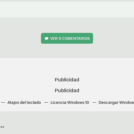
VER
9 COMENTARIOS
Atajos del teclado
Licencia Windows 10
Descargar Window
ué tarjeta gráfica tengo
Fórmulas Excel
DirectX
Fondos W
OneDrive
Nuevos Surface
..