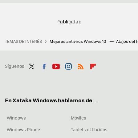
TEMAS DE INTERÉS
Mejores antivirus Windows 10
Atajos del 
Síguenos
Twit
Fac
You
Inst
RSS
Flip
ter
ebo
tub
agr
boa
ok
e
am
rd
En Xataka Windows hablamos de...
Windows
Móviles
Windows Phone
Tablets e Híbridos