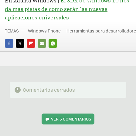
En Xataka Windows |
El SDK de Windows 10 nos
da más pistas de como serán las nuevas
aplicaciones universales
TEMAS
Windows Phone
Herramientas para desarrollador
FACEBOOK
TWITTER
FLIPBOARD
E-
WHATSAPP
MAIL
Comentarios cerrados
VER
5 COMENTARIOS