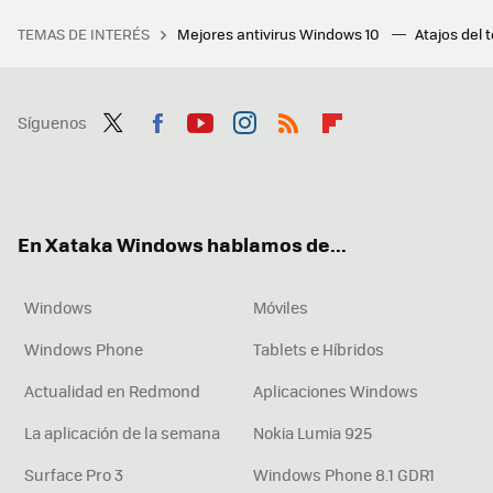
TEMAS DE INTERÉS
Mejores antivirus Windows 10
Atajos del 
Síguenos
Twit
Fac
You
Inst
RSS
Flip
ter
ebo
tub
agr
boa
ok
e
am
rd
En Xataka Windows hablamos de...
Windows
Móviles
Windows Phone
Tablets e Híbridos
Actualidad en Redmond
Aplicaciones Windows
La aplicación de la semana
Nokia Lumia 925
Surface Pro 3
Windows Phone 8.1 GDR1