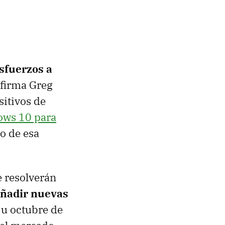
sfuerzos a
 afirma Greg
sitivos de
ows 10 para
o de esa
e resolverán
añadir nuevas
 u octubre de