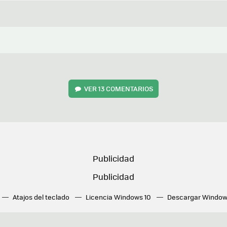
VER
13 COMENTARIOS
Atajos del teclado
Licencia Windows 10
Descargar Window
ué tarjeta gráfica tengo
Fórmulas Excel
DirectX
Fondos W
OneDrive
Nuevos Surface