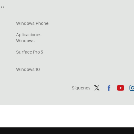
..
Windows Phone
Aplicaciones
Windows
Surface Pro 3
Windows 10
Síguenos
Twit
Fac
You
In
ter
ebo
tub
ag
ok
e
a