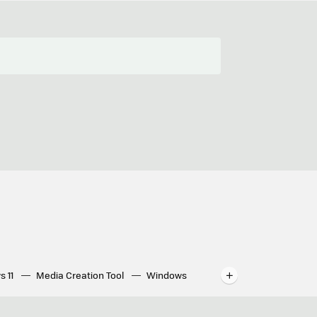
s 11
Media Creation Tool
Windows
indows
WhatsApp para ordenador