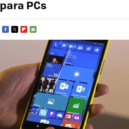
 para PCs
FACEBOOK
TWITTER
FLIPBOARD
E-
MAIL