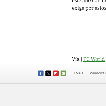
este año con u
exige por estos
Vía |
PC World
TEMAS
Windows 
FACEBOOK
TWITTER
FLIPBOARD
E-
MAIL