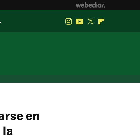
A
Instagram
Youtube
Twitter
Flipboard
rarse en
 la