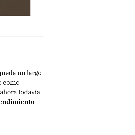
queda un largo
se como
ahora todavía
rendimiento