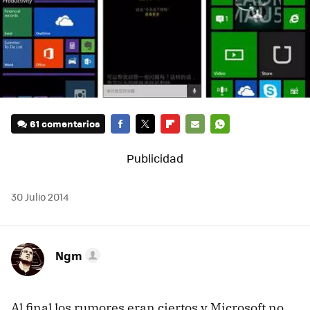
61 comentarios
FACEBOOK
TWITTER
FLIPBOARD
E-
WHATSAPP
MAIL
30 Julio 2014
Ngm
Al final los rumores eran ciertos y Microsoft no