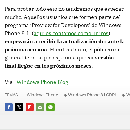
Para probar todo esto no tendremos que esperar
mucho. Aquellos usuarios que formen parte del
programa ‘Preview for Developers’ de Windows
Phone 8.1, (
aquí os contamos como uniros
),
empezarán a recibir la actualización durante la
próxima semana
. Mientras tanto, el público en
general tendrá que esperar a que
su versión
final llegue en los próximos meses
.
Vía |
Windows Phone Blog
TEMAS
Windows Phone
Windows Phone 8.1 GDR1
W
FACEBOOK
TWITTER
FLIPBOARD
E-
WHATSAPP
MAIL