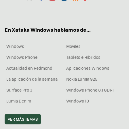
Twit
Fac
You
Inst
RSS
Flip
ter
ebo
tub
agr
boa
ok
e
am
rd
En Xataka Windows hablamos de...
Windows
Móviles
Windows Phone
Tablets e Híbridos
Actualidad en Redmond
Aplicaciones Windows
La aplicación de la semana
Nokia Lumia 925
Surface Pro 3
Windows Phone 8.1 GDR1
Lumia Denim
Windows 10
VER MÁS TEMAS