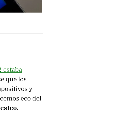
2 estaba
ce que los
positivos y
acemos eco del
testeo
.