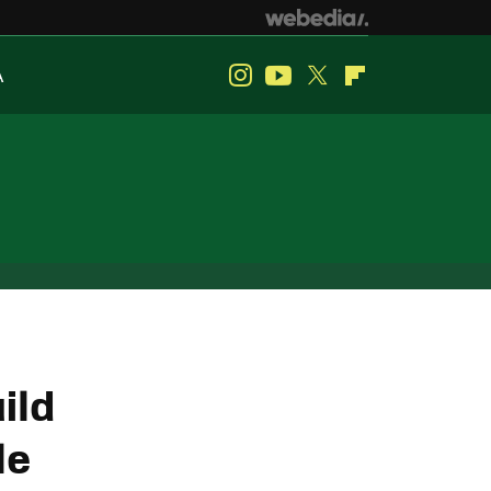
A
Instagram
Youtube
Twitter
Flipboard
ild
le