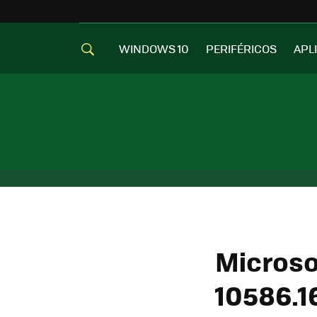
WINDOWS 10
PERIFÉRICOS
APL
Microso
10586.1