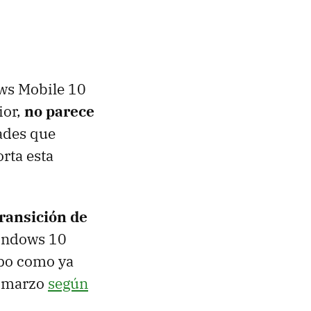
ows Mobile 10
ior,
no parece
dades que
orta esta
 transición de
indows 10
mpo como ya
e marzo
según