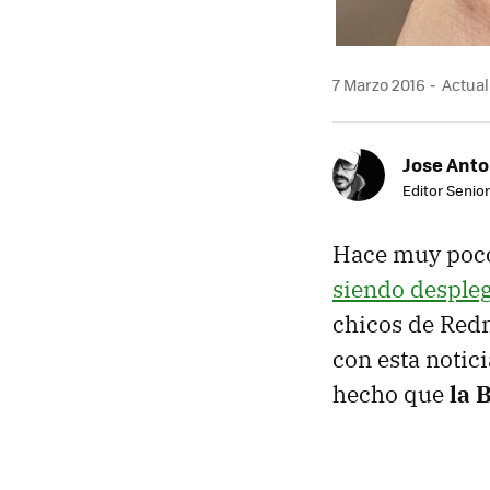
7 Marzo 2016
Actual
Jose Ant
Editor Senior
Hace muy poco
siendo desple
chicos de Red
con esta notic
hecho que
la 