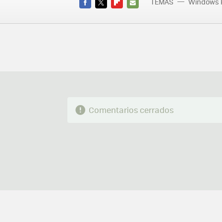
TEMAS
Windows 
FACEBOOK
TWITTER
FLIPBOARD
E-
MAIL
Comentarios cerrados