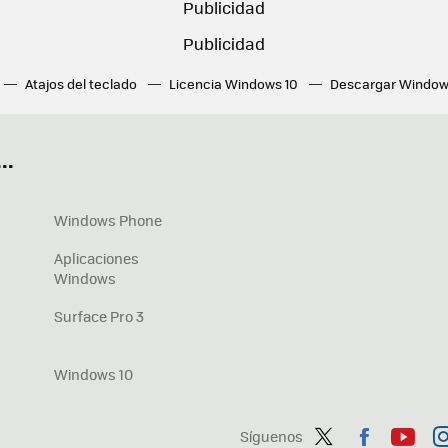
Atajos del teclado
Licencia Windows 10
Descargar Window
ué tarjeta gráfica tengo
Fórmulas Excel
DirectX
Fondos W
OneDrive
Nuevos Surface
..
Windows Phone
Aplicaciones
Windows
Surface Pro 3
Windows 10
Síguenos