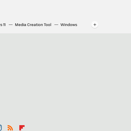
s 11
Media Creation Tool
Windows
indows
WhatsApp para ordenador