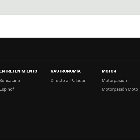
Twit
Fac
You
In
ter
ebo
tub
ag
ok
e
a
ENTRETENIMIENTO
GASTRONOMÍA
MOTOR
Sensacine
Directo al Paladar
Motorpasión
Espinof
Motorpasión Moto