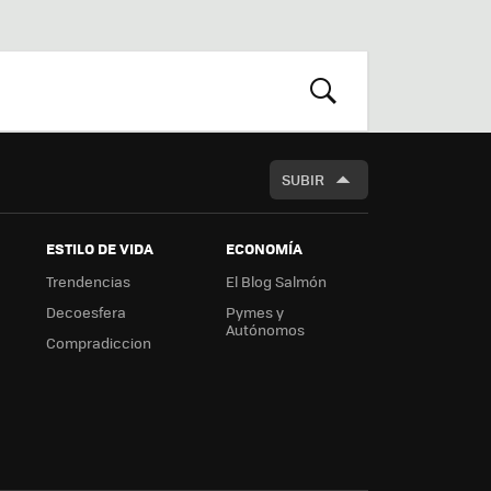
st
RSS
Flip
r
boa
m
rd
BUSCAR
SUBIR
ESTILO DE VIDA
ECONOMÍA
Trendencias
El Blog Salmón
Decoesfera
Pymes y
Autónomos
Compradiccion