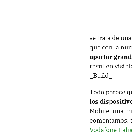
se trata de un
que con la num
aportar gran
resulten visibl
_Build_.
Todo parece qu
los dispositi
Mobile, una mi
comentamos, t
Vodafone Itali