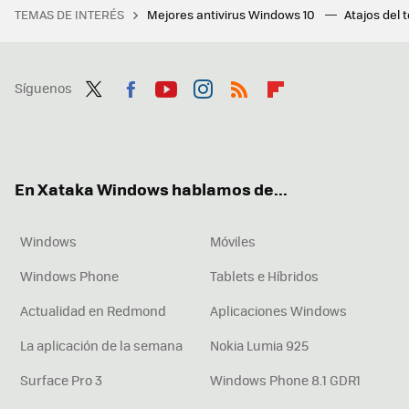
TEMAS DE INTERÉS
Mejores antivirus Windows 10
Atajos del 
Síguenos
Twit
Fac
You
Inst
RSS
Flip
ter
ebo
tub
agr
boa
ok
e
am
rd
En Xataka Windows hablamos de...
Windows
Móviles
Windows Phone
Tablets e Híbridos
Actualidad en Redmond
Aplicaciones Windows
La aplicación de la semana
Nokia Lumia 925
Surface Pro 3
Windows Phone 8.1 GDR1