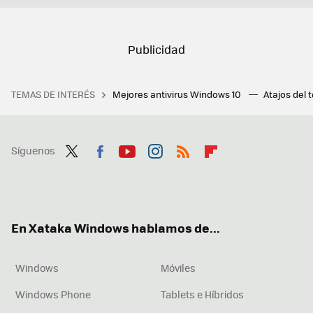
TEMAS DE INTERÉS
Mejores antivirus Windows 10
Atajos del 
Síguenos
Twit
Fac
You
Inst
RSS
Flip
ter
ebo
tub
agr
boa
ok
e
am
rd
En Xataka Windows hablamos de...
Windows
Móviles
Windows Phone
Tablets e Híbridos