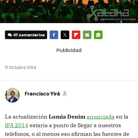
47 comentarios
FACEBOOK
TWITTER
FLIPBOARD
E-
WHATSAPP
MAIL
11 Octubre 2014
Francisco Yirá
La actualización
Lumia Denim
anunciada
en la
IFA 2014
estaría a punto de llegar a nuestros
teléfonos, o al menos eso afirman las fuentes de