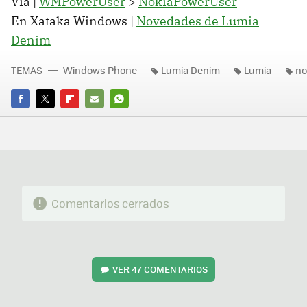
Vía |
WMPowerUser
>
NokiaPowerUser
En Xataka Windows |
Novedades de Lumia
Denim
TEMAS
Windows Phone
Lumia Denim
Lumia
no
FACEBOOK
TWITTER
FLIPBOARD
E-
WHATSAPP
MAIL
Comentarios cerrados
VER
47 COMENTARIOS