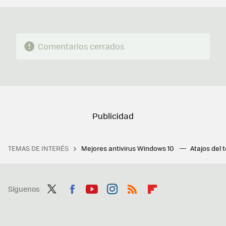
Comentarios cerrados
TEMAS DE INTERÉS
Mejores antivirus Windows 10
Atajos del 
Síguenos
Twit
Fac
You
Inst
RSS
Flip
ter
ebo
tub
agr
boa