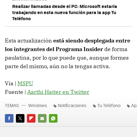
Realizar llamadas desde el PC: Microsoft estaría
trabajando en esta nueva función para la app Tu
Teléfono
Esta actualización
está siendo desplegada entre
los integrantes del Programa Insider
de forma
paulatina, por lo que puede que, aunque formes
parte del mismo, aún no la tengas activa.
Vía |
MSPU
Fuente |
Aarthi Hatter en Twitter
TEMAS
Windows
Notificaciones
Tu Teléfono
Ap
FACEBOOK
TWITTER
FLIPBOARD
E-
WHATSAPP
MAIL