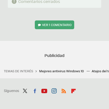
Comentarios cerrados
VER
1 COMENTARIO
TEMAS DE INTERÉS
Mejores antivirus Windows 10
Atajos del 
Síguenos
Twit
Fac
You
Inst
RSS
Flip
ter
ebo
tub
agr
boa