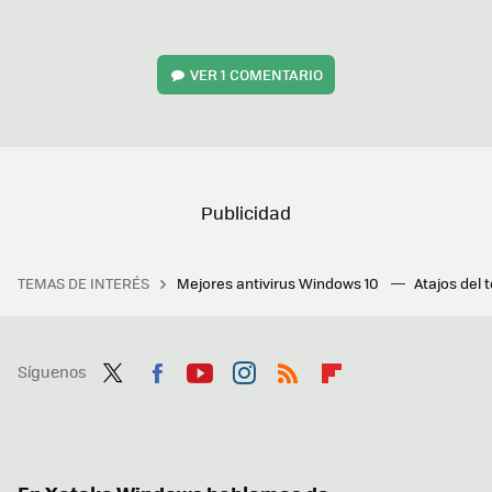
VER
1 COMENTARIO
TEMAS DE INTERÉS
Mejores antivirus Windows 10
Atajos del 
Síguenos
Twit
Fac
You
Inst
RSS
Flip
ter
ebo
tub
agr
boa
ok
e
am
rd