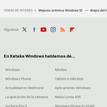
TEMAS DE INTERÉS
Mejores antivirus Windows 10
Atajos del 
Síguenos
Twit
Fac
You
Inst
RSS
Flip
ter
ebo
tub
agr
boa
ok
e
am
rd
En Xataka Windows hablamos de...
Windows
Móviles
Windows Phone
Tablets e Híbridos
Actualidad en Redmond
Aplicaciones Windows
La aplicación de la semana
Nokia Lumia 925
Surface Pro 3
Windows Phone 8.1 GDR1