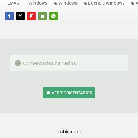
TEMAS
Windows
Windows
Licencia Windows
A
FACEBOOK
TWITTER
FLIPBOARD
E-
WHATSAPP
MAIL
Comentarios cerrados
VER
7 COMENTARIOS