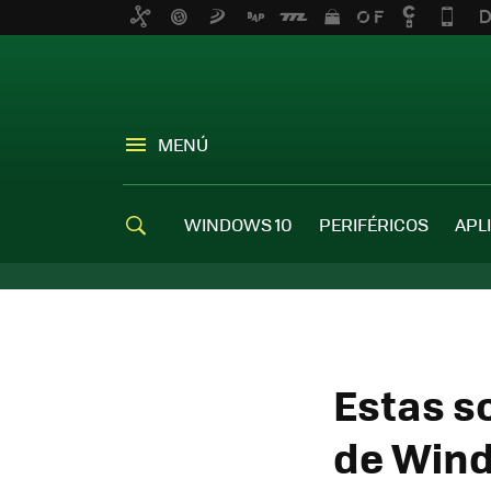
MENÚ
WINDOWS 10
PERIFÉRICOS
APL
Estas s
de Wind