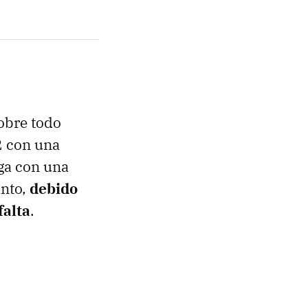
obre todo
2 con una
ga con una
anto,
debido
falta
.