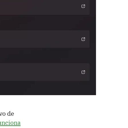
vo de
unciona