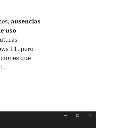
nes,
ausencias
de uso
futuras
ows 11, pero
nciones que
t
.