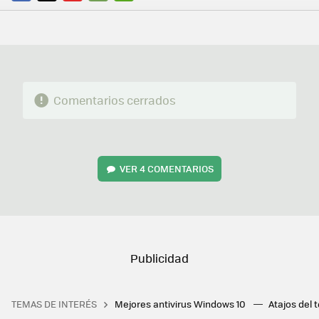
FACEBOOK
TWITTER
FLIPBOARD
E-
WHATSAPP
MAIL
Comentarios cerrados
VER
4 COMENTARIOS
TEMAS DE INTERÉS
Mejores antivirus Windows 10
Atajos del 