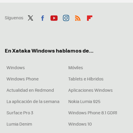
Síguenos
Twit
Fac
You
Inst
RSS
Flip
ter
ebo
tub
agr
boa
ok
e
am
rd
En Xataka Windows hablamos de...
Windows
Móviles
Windows Phone
Tablets e Híbridos
Actualidad en Redmond
Aplicaciones Windows
La aplicación de la semana
Nokia Lumia 925
Surface Pro 3
Windows Phone 8.1 GDR1
Lumia Denim
Windows 10