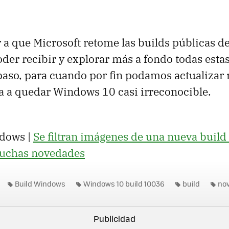
 a que Microsoft retome las builds públicas d
oder recibir y explorar más a fondo todas esta
paso, para cuando por fin podamos actualizar 
va a quedar Windows 10 casi irreconocible.
dows |
Se filtran imágenes de una nueva buil
muchas novedades
Build Windows
Windows 10 build 10036
build
no
s 10