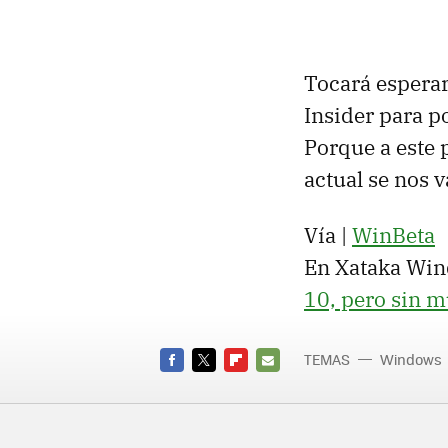
Tocará esperar
Insider para p
Porque a este 
actual se nos 
Vía |
WinBeta
En Xataka Win
10, pero sin 
TEMAS
Windows
Window
FACEBOOK
TWITTER
FLIPBOARD
E-
MAIL