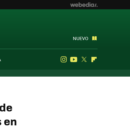
NUEVO
A
Instagram
Youtube
Twitter
Flipboard
 de
 en