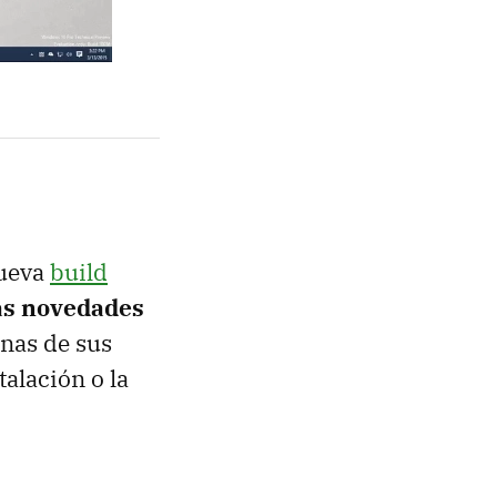
nueva
build
as novedades
unas de sus
talación o la