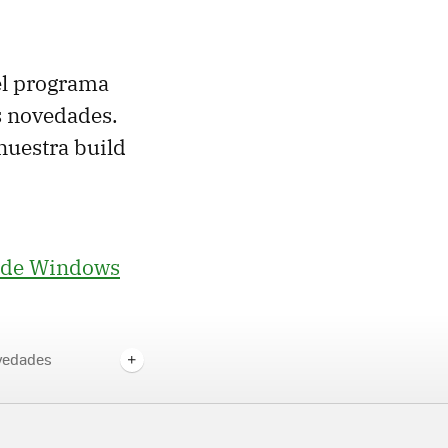
el programa
s novedades.
nuestra build
d de Windows
vedades