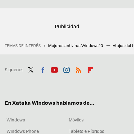
TEMAS DE INTERÉS
Mejores antivirus Windows 10
Atajos del 
Síguenos
Twit
Fac
You
Inst
RSS
Flip
ter
ebo
tub
agr
boa
ok
e
am
rd
En Xataka Windows hablamos de...
Windows
Móviles
Windows Phone
Tablets e Híbridos