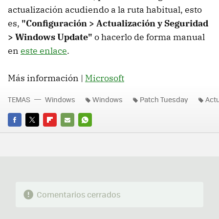
actualización acudiendo a la ruta habitual, esto
es,
"Configuración > Actualización y Seguridad
> Windows Update"
o hacerlo de forma manual
en
este enlace
.
Más información |
Microsoft
TEMAS
Windows
Windows
Patch Tuesday
Actu
FACEBOOK
TWITTER
FLIPBOARD
E-
WHATSAPP
MAIL
Comentarios cerrados