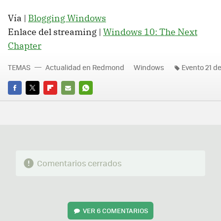
Vía |
Blogging Windows
Enlace del streaming |
Windows 10: The Next
Chapter
TEMAS
Actualidad en Redmond
Windows
Evento 21 d
FACEBOOK
TWITTER
FLIPBOARD
E-
WHATSAPP
MAIL
Comentarios cerrados
VER
6 COMENTARIOS