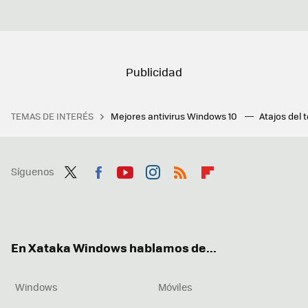
TEMAS DE INTERÉS
Mejores antivirus Windows 10
Atajos del 
Síguenos
Twit
Fac
You
Inst
RSS
Flip
ter
ebo
tub
agr
boa
ok
e
am
rd
En Xataka Windows hablamos de...
Windows
Móviles