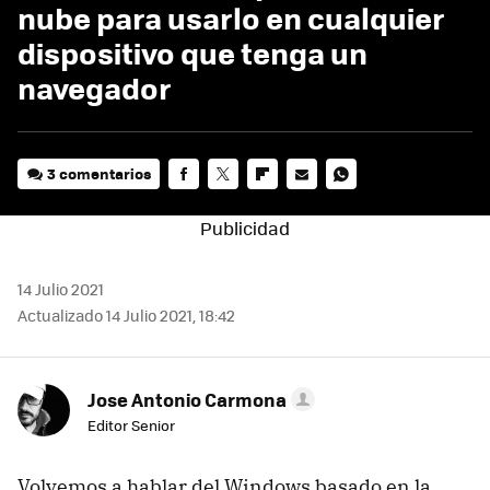
nube para usarlo en cualquier
dispositivo que tenga un
navegador
3 comentarios
FACEBOOK
TWITTER
FLIPBOARD
E-
WHATSAPP
MAIL
14 Julio 2021
Actualizado 14 Julio 2021, 18:42
Jose Antonio Carmona
Editor Senior
Volvemos a hablar del Windows basado en la