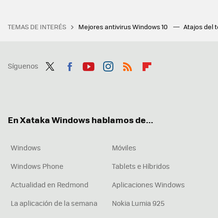
TEMAS DE INTERÉS
Mejores antivirus Windows 10
Atajos del 
Síguenos
Twit
Fac
You
Inst
RSS
Flip
ter
ebo
tub
agr
boa
ok
e
am
rd
En Xataka Windows hablamos de...
Windows
Móviles
Windows Phone
Tablets e Híbridos
Actualidad en Redmond
Aplicaciones Windows
La aplicación de la semana
Nokia Lumia 925