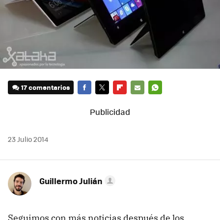
17 comentarios
FACEBOOK
TWITTER
FLIPBOARD
E-
WHATSAPP
MAIL
23 Julio 2014
Guillermo Julián
Seguimos con más noticias después de los