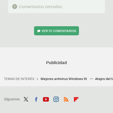
Comentarios cerrados
VER
15 COMENTARIOS
TEMAS DE INTERÉS
Mejores antivirus Windows 10
Atajos del 
Síguenos
Twit
Fac
You
Inst
RSS
Flip