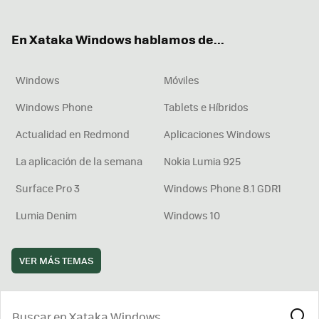
ter
ebo
tub
agr
boa
ok
e
am
rd
En Xataka Windows hablamos de...
Windows
Móviles
Windows Phone
Tablets e Híbridos
Actualidad en Redmond
Aplicaciones Windows
La aplicación de la semana
Nokia Lumia 925
Surface Pro 3
Windows Phone 8.1 GDR1
Lumia Denim
Windows 10
VER MÁS TEMAS