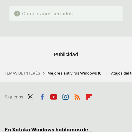
Comentarios cerrados
TEMAS DE INTERÉS
Mejores antivirus Windows 10
Atajos del 
Síguenos
Twit
Fac
You
Inst
RSS
Flip
ter
ebo
tub
agr
boa
ok
e
am
rd
En Xataka Windows hablamos de...