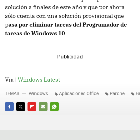
solución a finales de este año y que por ahora
sólo cuenta con una solución provisional que
p
asa por eliminar tareas del Programador de
tareas de Windows 10
.
Vía |
Windows Latest
TEMAS
Windows
Aplicaciones Office
Parche
Fa
FACEBOOK
TWITTER
FLIPBOARD
E-
WHATSAPP
MAIL