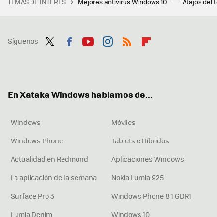
TEMAS DE INTERÉS
Mejores antivirus Windows 10
Atajos del 
Síguenos
Twit
Fac
You
Inst
RSS
Flip
ter
ebo
tub
agr
boa
ok
e
am
rd
En Xataka Windows hablamos de...
Windows
Móviles
Windows Phone
Tablets e Híbridos
Actualidad en Redmond
Aplicaciones Windows
La aplicación de la semana
Nokia Lumia 925
Surface Pro 3
Windows Phone 8.1 GDR1
Lumia Denim
Windows 10