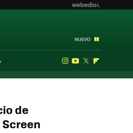
NUEVO
A
Instagram
Youtube
Twitter
Flipboard
cio de
t Screen