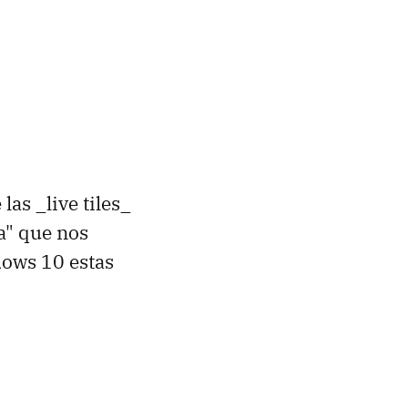
as _live tiles_
a" que nos
dows 10 estas