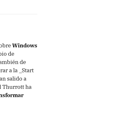
sobre
Windows
bio de
también de
ar a la _Start
n salido a
l Thurrott ha
nsformar