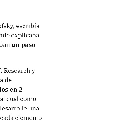
fsky, escribía
nde explicaba
caban
un paso
t Research y
ta de
los en 2
 tal cual como
 desarrolle una
 cada elemento