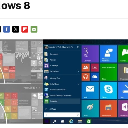
dows 8
FACEBOOK
TWITTER
FLIPBOARD
E-
MAIL