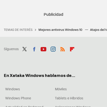
TEMAS DE INTERÉS
Mejores antivirus Windows 10
Atajos del 
Síguenos
Twit
Fac
You
Inst
RSS
Flip
ter
ebo
tub
agr
boa
ok
e
am
rd
En Xataka Windows hablamos de...
Windows
Móviles
Windows Phone
Tablets e Híbridos