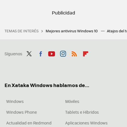
TEMAS DE INTERÉS
Mejores antivirus Windows 10
Atajos del 
Síguenos
Twit
Fac
You
Inst
RSS
Flip
ter
ebo
tub
agr
boa
ok
e
am
rd
En Xataka Windows hablamos de...
Windows
Móviles
Windows Phone
Tablets e Híbridos
Actualidad en Redmond
Aplicaciones Windows