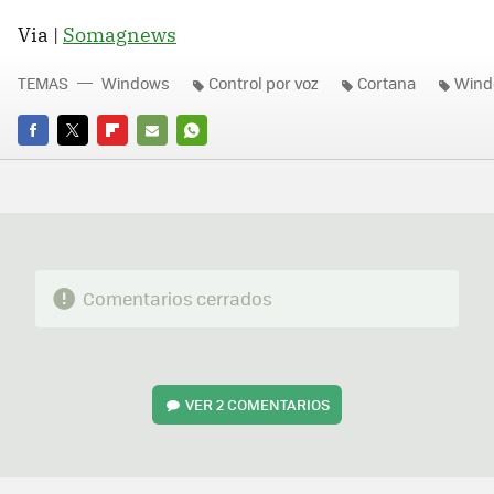
Via |
Somagnews
TEMAS
Windows
Control por voz
Cortana
Wind
FACEBOOK
TWITTER
FLIPBOARD
E-
WHATSAPP
MAIL
Comentarios cerrados
VER
2 COMENTARIOS