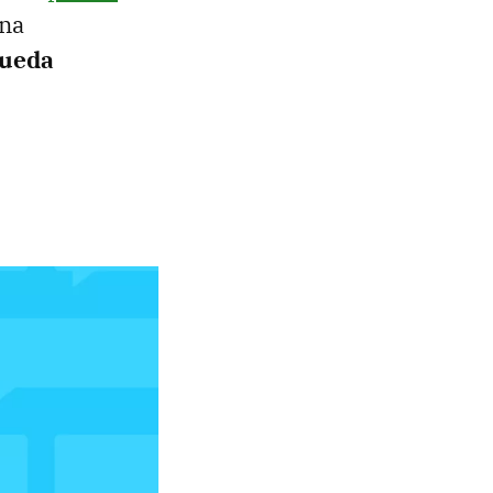
una
pueda