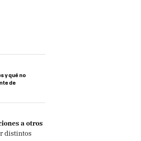
s y qué no
nte de
iones a otros
r distintos