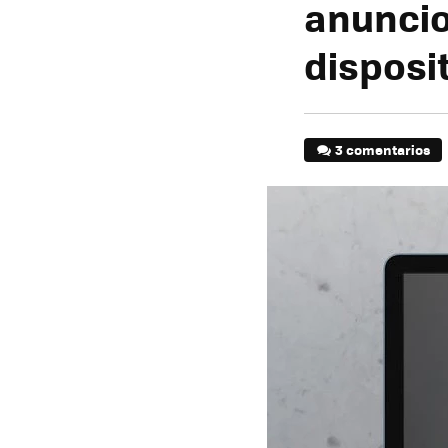
anuncio
disposi
3 comentarios