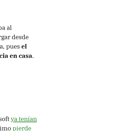
ba al
rgar desde
na, pues
el
cia en casa
.
soft
ya tenían
ltimo
pierde