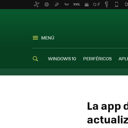
MENÚ
WINDOWS 10
PERIFÉRICOS
APL
La app 
actualiz