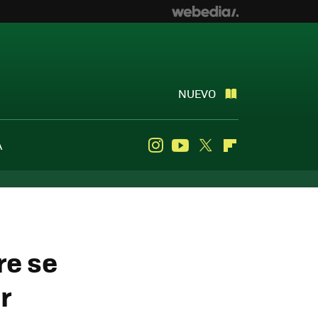
NUEVO
A
Instagram
Youtube
Twitter
Flipboard
re se
r