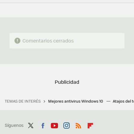
FACEBOOK
TWITTER
FLIPBOARD
E-
WHATSAPP
MAIL
Comentarios cerrados
TEMAS DE INTERÉS
Mejores antivirus Windows 10
Atajos del 
Síguenos
Twit
Fac
You
Inst
RSS
Flip