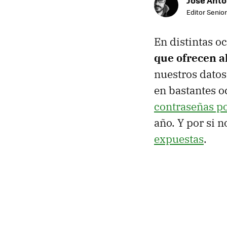
Jose Ant
Editor Senior
En distintas o
que ofrecen a
nuestros datos
en bastantes o
contraseñas po
año. Y por si n
expuestas
.