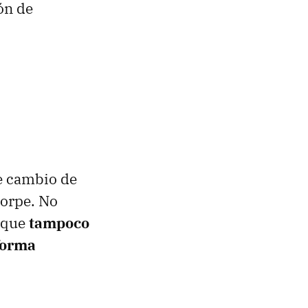
ón de
te cambio de
torpe. No
o que
tampoco
forma