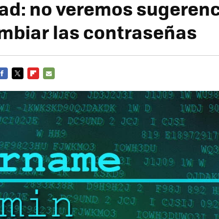
ad: no veremos sugerenc
mbiar las contraseñas
FACEBOOK
TWITTER
FLIPBOARD
E-
MAIL