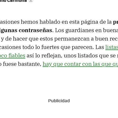
onio Carmona
casiones hemos hablado en esta página de la
p
lgunas contraseñas
. Los guardianes en buena
 y de hacer que estos permanezcan a buen re
casiones todo lo fuertes que parecen. Las
lista
co fiables
así lo reflejan, unos listados que se
o fuese bastante,
hay que contar con las que 