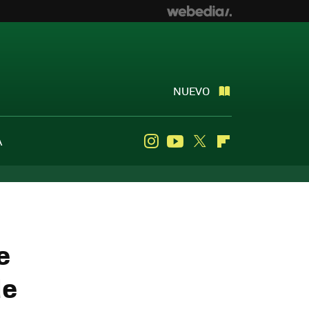
NUEVO
A
Instagram
Youtube
Twitter
Flipboard
e
de