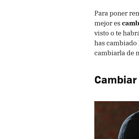
Para poner re
mejor es
cambi
visto o te hab
has cambiado la
cambiarla de 
Cambiar l