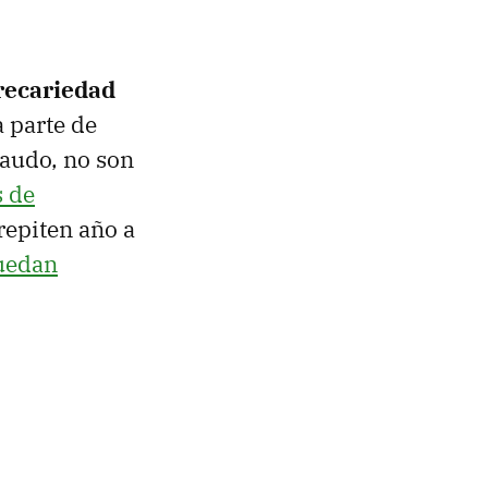
recariedad
 parte de
caudo, no son
s de
 repiten año a
quedan