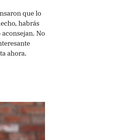
nsaron que lo
hecho, habrás
o aconsejan. No
interesante
ta ahora.