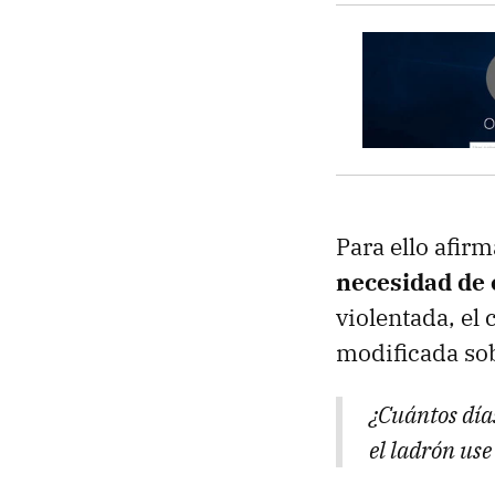
Para ello afir
necesidad de
violentada, el
modificada sob
¿Cuántos día
el ladrón us