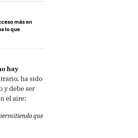
acceso más en
os lo que
no hay
trario, ha sido
o y debe ser
 el aire:
 permitiendo que