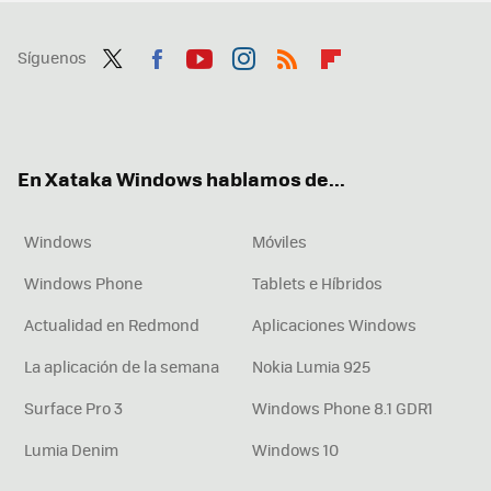
Síguenos
Twit
Fac
You
Inst
RSS
Flip
ter
ebo
tub
agr
boa
ok
e
am
rd
En Xataka Windows hablamos de...
Windows
Móviles
Windows Phone
Tablets e Híbridos
Actualidad en Redmond
Aplicaciones Windows
La aplicación de la semana
Nokia Lumia 925
Surface Pro 3
Windows Phone 8.1 GDR1
Lumia Denim
Windows 10