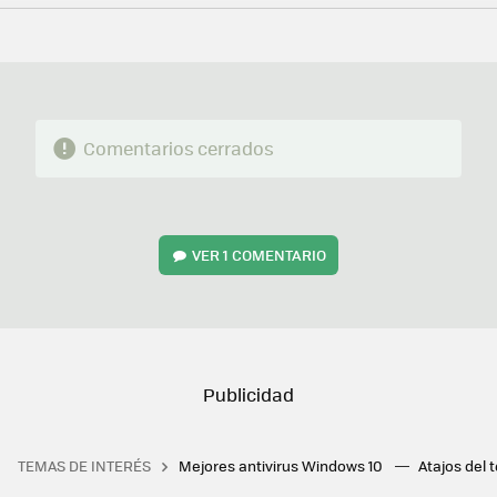
FACEBOOK
TWITTER
FLIPBOARD
E-
WHATSAPP
MAIL
Comentarios cerrados
VER
1 COMENTARIO
TEMAS DE INTERÉS
Mejores antivirus Windows 10
Atajos del 