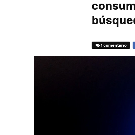
consumo
búsque
1 comentario