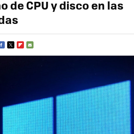
 de CPU y disco en las
das
FACEBOOK
TWITTER
FLIPBOARD
E-
MAIL