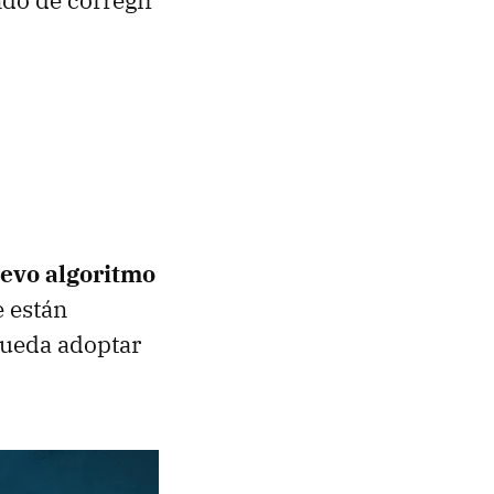
do de corregir
uevo algoritmo
e están
pueda adoptar