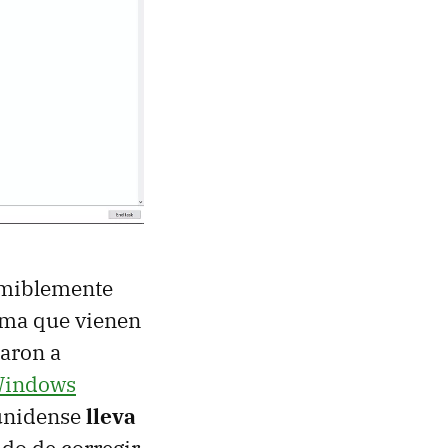
umiblemente
ema que vienen
maron a
indows
ounidense
lleva