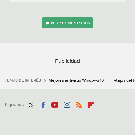
VER
7 COMENTARIOS
TEMAS DE INTERÉS
Mejores antivirus Windows 10
Atajos del 
Síguenos
Twit
Fac
You
Inst
RSS
Flip
ter
ebo
tub
agr
boa
ok
e
am
rd