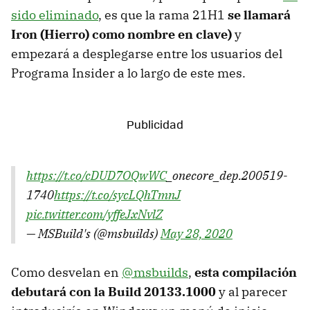
sido eliminado
, es que la rama 21H1
se llamará
Iron (Hierro) como nombre en clave)
y
empezará a desplegarse entre los usuarios del
Programa Insider a lo largo de este mes.
https://t.co/cDUD7OQwWC
_onecore_dep.200519-
1740
https://t.co/sycLQhTmnJ
pic.twitter.com/yffeJxNvlZ
— MSBuild's (@msbuilds)
May 28, 2020
Como desvelan en
@msbuilds
,
esta compilación
debutará con la Build 20133.1000
y al parecer