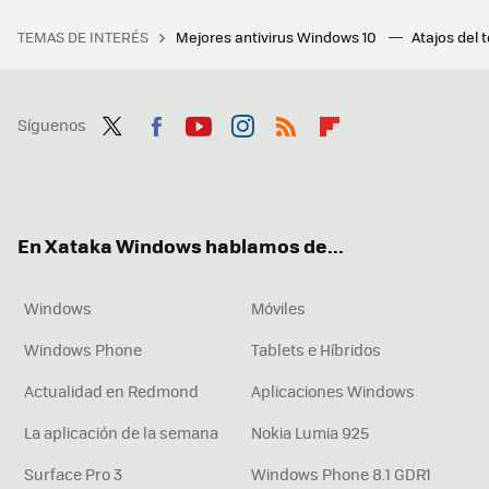
TEMAS DE INTERÉS
Mejores antivirus Windows 10
Atajos del 
Síguenos
Twit
Fac
You
Inst
RSS
Flip
ter
ebo
tub
agr
boa
ok
e
am
rd
En Xataka Windows hablamos de...
Windows
Móviles
Windows Phone
Tablets e Híbridos
Actualidad en Redmond
Aplicaciones Windows
La aplicación de la semana
Nokia Lumia 925
Surface Pro 3
Windows Phone 8.1 GDR1