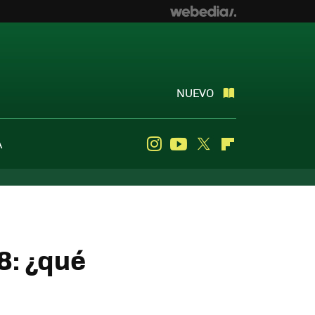
NUEVO
A
Instagram
Youtube
Twitter
Flipboard
8: ¿qué