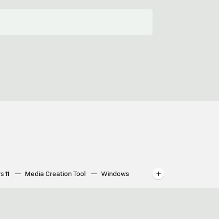
s 11
Media Creation Tool
Windows
indows
WhatsApp para ordenador