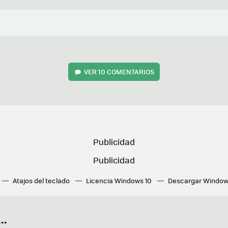
VER
10 COMENTARIOS
Atajos del teclado
Licencia Windows 10
Descargar Window
ué tarjeta gráfica tengo
Fórmulas Excel
DirectX
Fondos W
OneDrive
Nuevos Surface
..