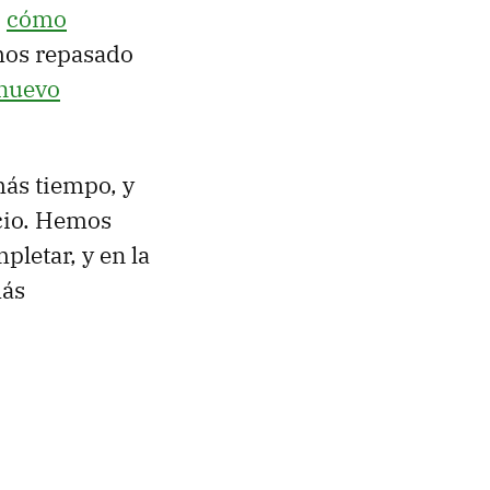
,
cómo
mos repasado
nuevo
ás tiempo, y
cio. Hemos
letar, y en la
más