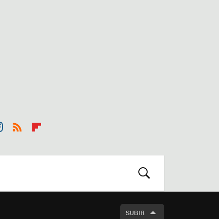
st
RSS
Flip
r
boa
m
rd
BUSCAR
SUBIR