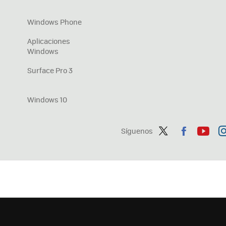
Windows Phone
Aplicaciones
Windows
Surface Pro 3
Windows 10
Síguenos
Twit
Fac
You
In
ter
ebo
tub
ag
ok
e
a