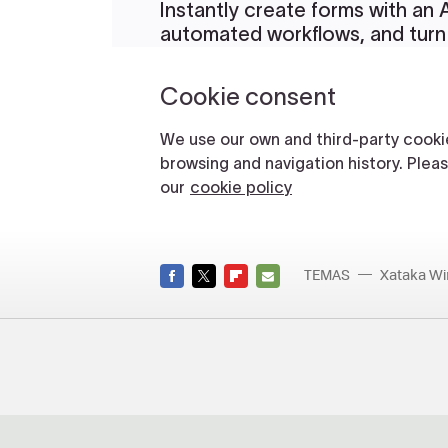
TEMAS
Xataka W
FACEBOOK
TWITTER
FLIPBOARD
E-
MAIL