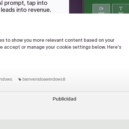
indows
bienvenidoawindows8