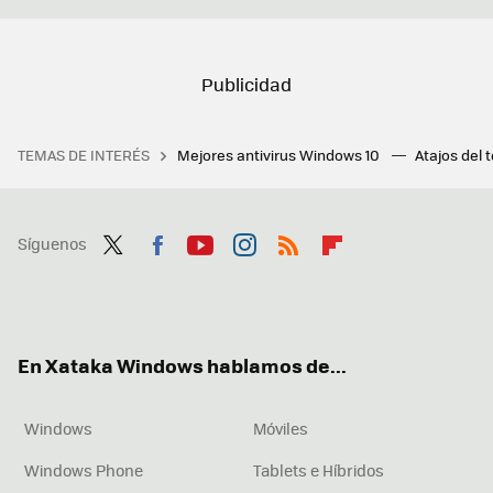
TEMAS DE INTERÉS
Mejores antivirus Windows 10
Atajos del 
Síguenos
Twit
Fac
You
Inst
RSS
Flip
ter
ebo
tub
agr
boa
ok
e
am
rd
En Xataka Windows hablamos de...
Windows
Móviles
Windows Phone
Tablets e Híbridos