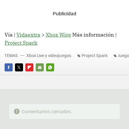
Vía |
Vidaextra
>
Xbox Wire
Más información |
Project Spark
TEMAS
Xbox Live y videojuegos
Project Spark
Juego
FACEBOOK
TWITTER
FLIPBOARD
E-
WHATSAPP
MAIL
Comentarios cerrados