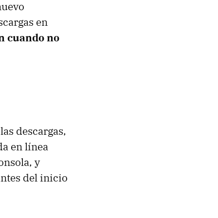
nuevo
scargas en
ún cuando no
 las descargas,
da en línea
onsola, y
tes del inicio