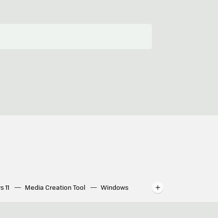
s 11
Media Creation Tool
Windows
indows
WhatsApp para ordenador