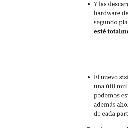
Y las desca
hardware de
segundo pl
esté totalm
El nuevo si
una útil mul
podemos esta
además ahor
de cada part