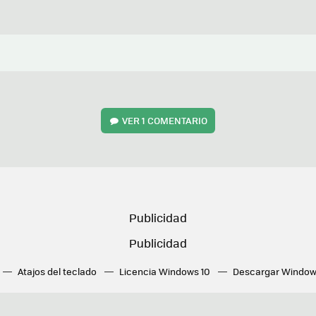
VER
1 COMENTARIO
Atajos del teclado
Licencia Windows 10
Descargar Window
ué tarjeta gráfica tengo
Fórmulas Excel
DirectX
Fondos W
OneDrive
Nuevos Surface