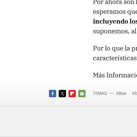
Por ahora son 
esperamos que 
incluyendo lo
suponemos, al 
Por lo que la 
características
Más Informaci
TEMAS
XBox
Xb
FACEBOOK
TWITTER
FLIPBOARD
E-
MAIL