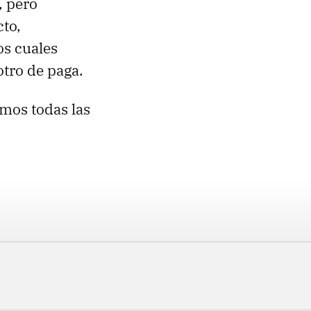
, pero
cto,
los cuales
otro de paga.
emos todas las