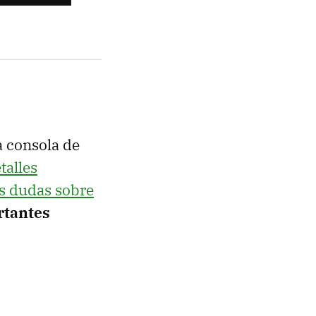
a consola de
talles
as dudas sobre
rtantes