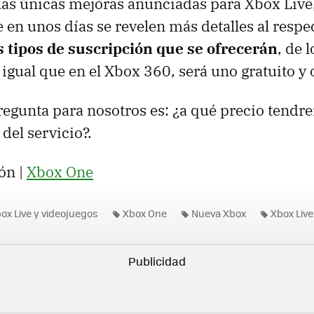
las únicas mejoras anunciadas para Xbox Live
en unos días se revelen más detalles al respe
s tipos de suscripción que se ofrecerán
, de 
igual que en el Xbox 360, será uno gratuito y 
pregunta para nosotros es: ¿a qué precio tendr
 del servicio?.
ón |
Xbox One
ox Live y videojuegos
Xbox One
Nueva Xbox
Xbox Live