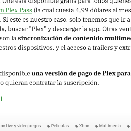
 One está disponible gratis para todos quiene
n Plex Pass
(la cual cuesta 4,99 dólares al mes
. Si este es nuestro caso, solo tenemos que ir a
a, buscar "Plex" y descargar la app. Otras ven
 son la
sincronización de contenido multimed
stros dispositivos, y el acceso a trailers y ext
 disponible
una versión de pago de Plex par
o quieran contratar la suscripción.
l
ox Live y videojuegos
Películas
Xbox
Multimedia