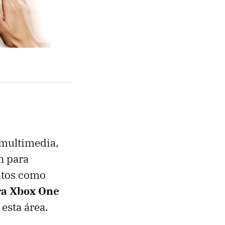
 multimedia,
n para
atos como
ra Xbox One
esta área.