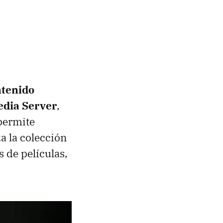
ntenido
edia Server
,
 permite
a la colección
 de películas,