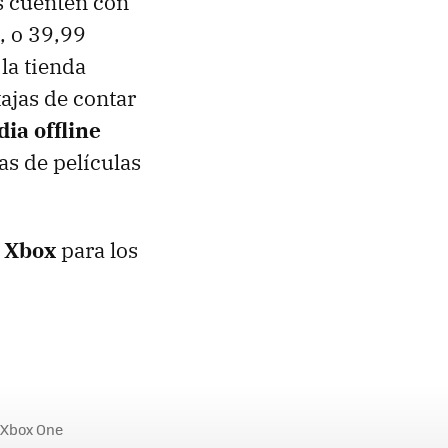
s cuenten con
, o 39,99
 la tienda
tajas de contar
ia offline
ras de películas
a Xbox
para los
Xbox One