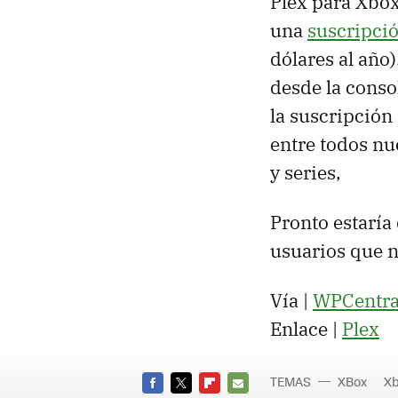
Plex para Xbox
una
suscripció
dólares al año)
desde la consol
la suscripción
entre todos nue
y series,
Pronto estaría
usuarios que n
Vía |
WPCentra
Enlace |
Plex
TEMAS
XBox
Xb