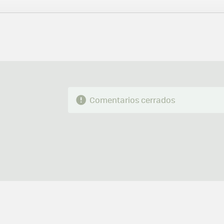
FACEBOOK
TWITTER
FLIPBOARD
E-
MAIL
Comentarios cerrados