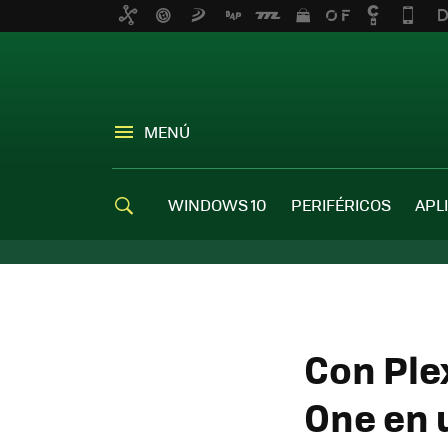
MENÚ
WINDOWS 10
PERIFÉRICOS
APL
Con Ple
One en 