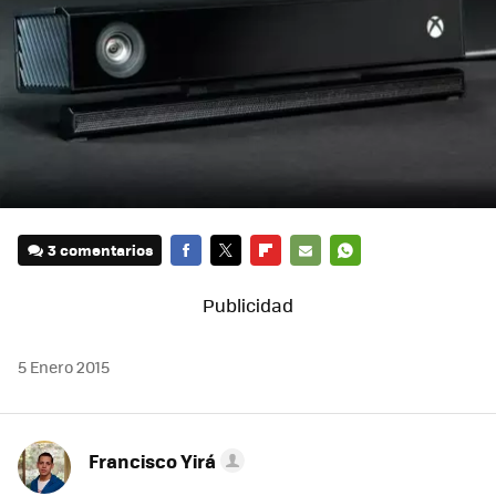
3 comentarios
FACEBOOK
TWITTER
FLIPBOARD
E-
WHATSAPP
MAIL
5 Enero 2015
Francisco Yirá