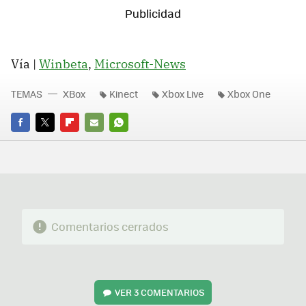
Vía |
Winbeta
,
Microsoft-News
TEMAS
XBox
Kinect
Xbox Live
Xbox One
FACEBOOK
TWITTER
FLIPBOARD
E-
WHATSAPP
MAIL
Comentarios cerrados
VER
3 COMENTARIOS