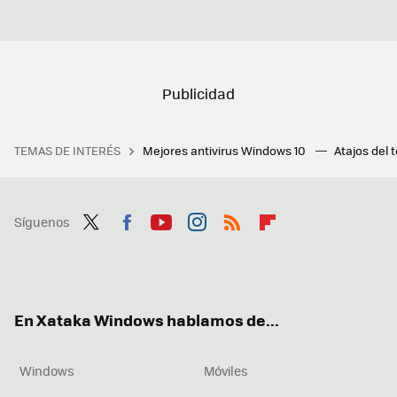
TEMAS DE INTERÉS
Mejores antivirus Windows 10
Atajos del 
Síguenos
Twit
Fac
You
Inst
RSS
Flip
ter
ebo
tub
agr
boa
ok
e
am
rd
En Xataka Windows hablamos de...
Windows
Móviles