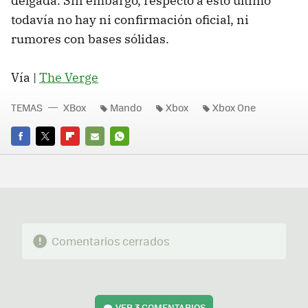
delgada. Sin embargo, respecto a esto último
todavía no hay ni confirmación oficial, ni
rumores con bases sólidas.
Vía |
The Verge
TEMAS
XBox
Mando
Xbox
Xbox One
FACEBOOK
TWITTER
FLIPBOARD
E-
WHATSAPP
MAIL
Comentarios cerrados
VER
3 COMENTARIOS