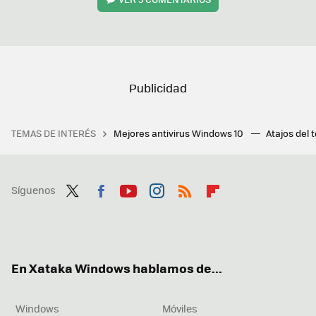
TEMAS DE INTERÉS
Mejores antivirus Windows 10
Atajos del 
Síguenos
Twit
Fac
You
Inst
RSS
Flip
ter
ebo
tub
agr
boa
ok
e
am
rd
En Xataka Windows hablamos de...
Windows
Móviles