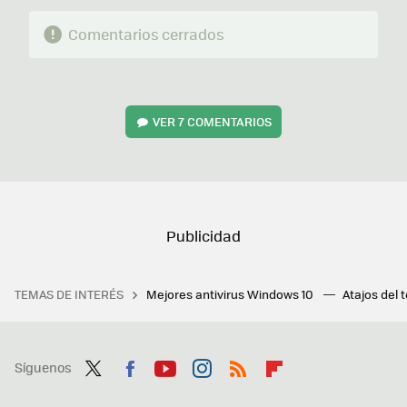
Comentarios cerrados
VER
7 COMENTARIOS
TEMAS DE INTERÉS
Mejores antivirus Windows 10
Atajos del 
Síguenos
Twit
Fac
You
Inst
RSS
Flip