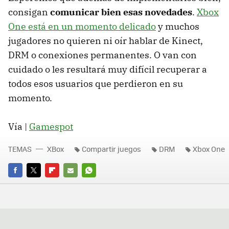
consigan
comunicar bien esas novedades
.
Xbox
One está en un momento delicado
y muchos
jugadores no quieren ni oír hablar de Kinect,
DRM o conexiones permanentes. O van con
cuidado o les resultará muy difícil recuperar a
todos esos usuarios que perdieron en su
momento.
Vía |
Gamespot
TEMAS
XBox
Compartir juegos
DRM
Xbox One
FACEBOOK
TWITTER
FLIPBOARD
E-
WHATSAPP
MAIL