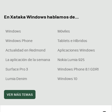
ter
ebo
tub
agr
boa
ok
e
am
rd
En Xataka Windows hablamos de...
Windows
Móviles
Windows Phone
Tablets e Híbridos
Actualidad en Redmond
Aplicaciones Windows
La aplicación de la semana
Nokia Lumia 925
Surface Pro 3
Windows Phone 8.1 GDR1
Lumia Denim
Windows 10
VER MÁS TEMAS