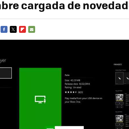
bre cargada de noveda
FACEBOOK
TWITTER
FLIPBOARD
E-
MAIL