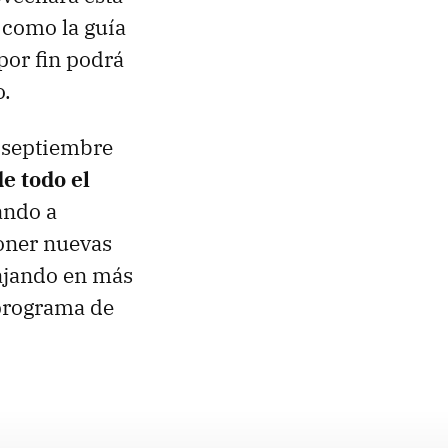
 como la guía
por fin podrá
o.
 septiembre
e todo el
ando a
oner nuevas
bajando en más
programa de