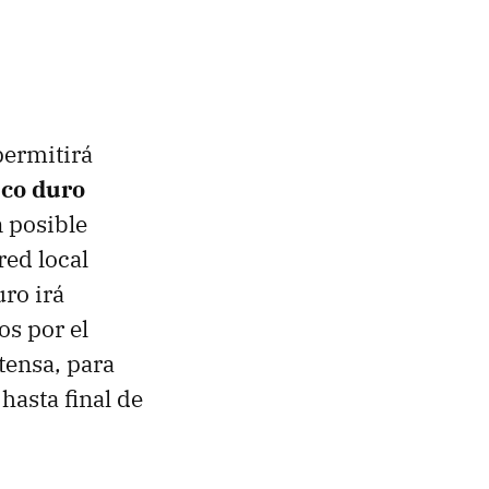
permitirá
sco duro
n posible
red local
uro irá
s por el
tensa, para
asta final de