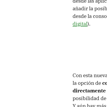
desde las apl
añadir la posib
desde la cons
digital
).
Con esta nuev
la opción de
c
directamente 
posibilidad de
Y aún hay más,