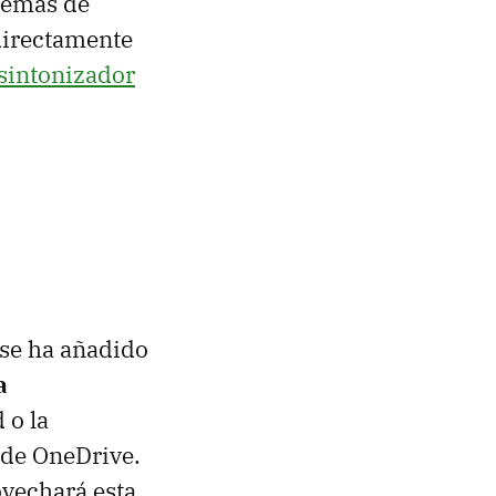
demás de
 directamente
sintonizador
se ha añadido
a
 o la
 de OneDrive.
ovechará esta