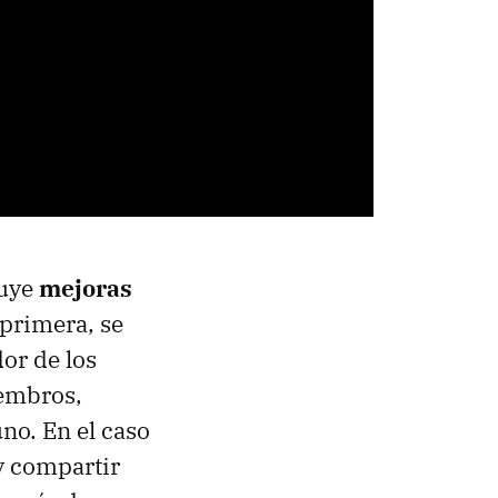
luye
mejoras
 primera, se
or de los
iembros,
no. En el caso
y compartir