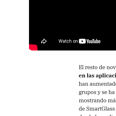
El resto de no
en las aplica
han aumentado 
grupos y se ha 
mostrando más 
de SmartGlass