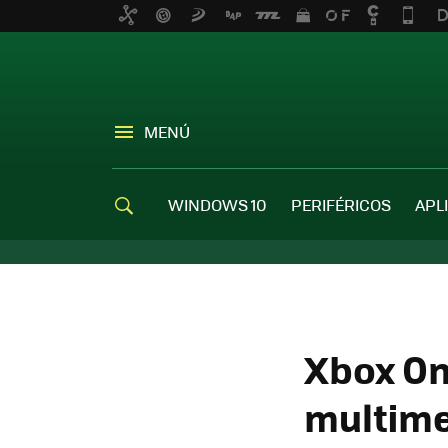
MENÚ
WINDOWS 10
PERIFÉRICOS
APL
Xbox On
multime