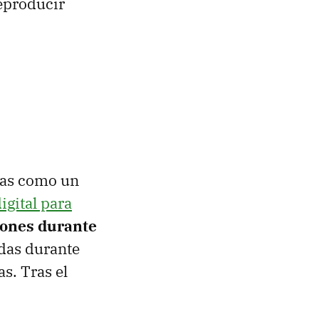
reproducir
adas como un
igital para
ciones durante
adas durante
s. Tras el