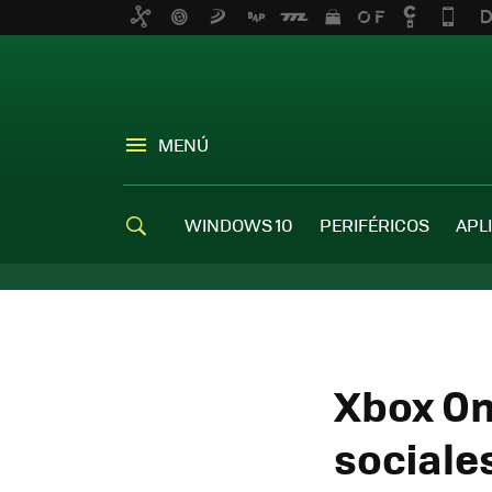
MENÚ
WINDOWS 10
PERIFÉRICOS
APL
Xbox On
sociale