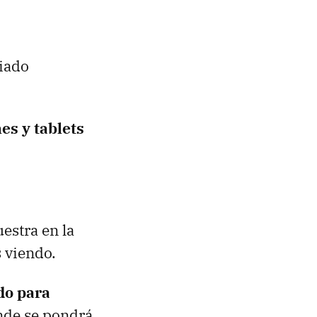
iado
es y tablets
estra en la
s viendo.
do para
de se pondrá