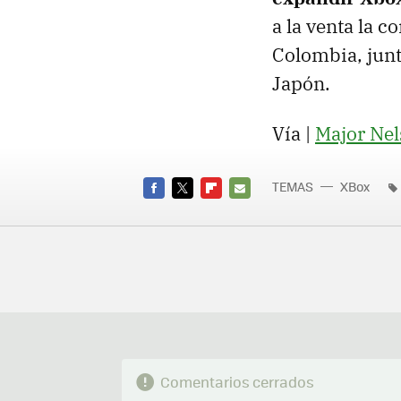
a la venta la c
Colombia, jun
Japón.
Vía |
Major Ne
TEMAS
XBox
FACEBOOK
TWITTER
FLIPBOARD
E-
MAIL
Comentarios cerrados