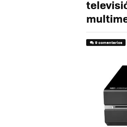
televis
multim
9 comentarios