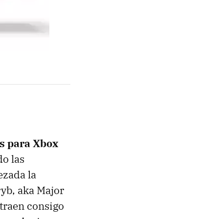
es para Xbox
do las
ezada la
ryb, aka Major
traen consigo