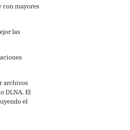
 y con mayores
jor las
saciones
r archivos
lo DLNA. El
luyendo el