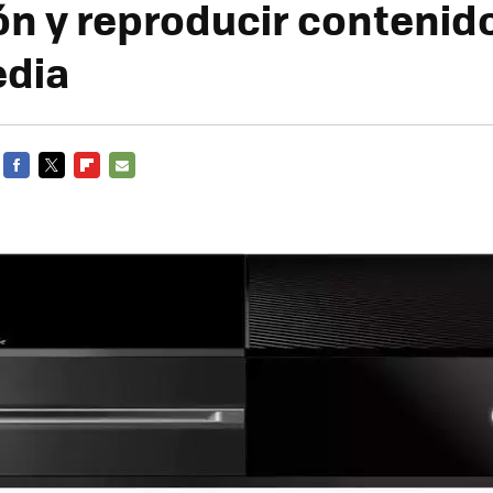
ión y reproducir contenid
edia
FACEBOOK
TWITTER
FLIPBOARD
E-
MAIL