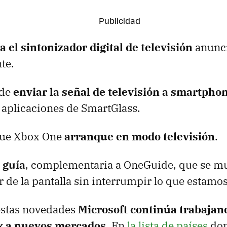
 el sintonizador digital de televisión
anunc
te.
 de
enviar la señal de televisión a smartphon
s aplicaciones de SmartGlass.
que Xbox One
arranque en modo televisión
.
 guía
, complementaria a OneGuide, que se mu
r de la pantalla sin interrumpir lo que estamo
estas novedades
Microsoft continúa trabajan
x a nuevos mercados
. En
la lista de países
don