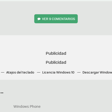
VER
9 COMENTARIOS
Atajos del teclado
Licencia Windows 10
Descargar Window
ué tarjeta gráfica tengo
Fórmulas Excel
DirectX
Fondos W
OneDrive
Nuevos Surface
..
Windows Phone