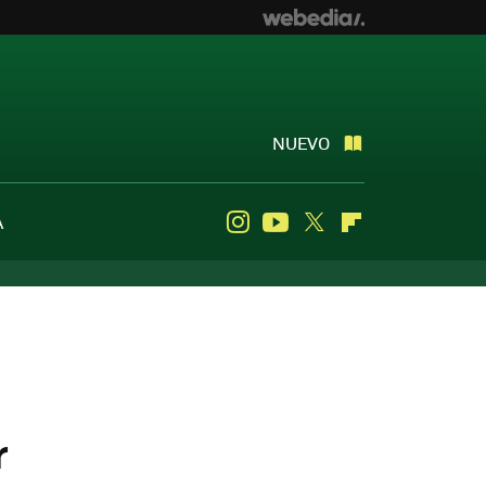
NUEVO
A
Instagram
Youtube
Twitter
Flipboard
s
r