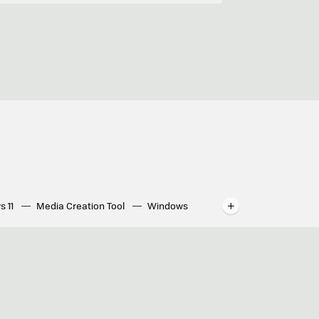
s 11
Media Creation Tool
Windows
indows
WhatsApp para ordenador