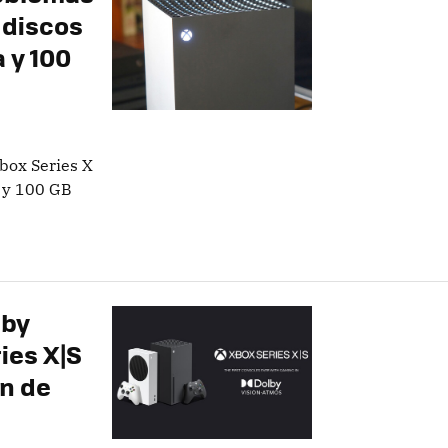
r discos
 y 100
box Series X
a y 100 GB
lby
ries X|S
ón de