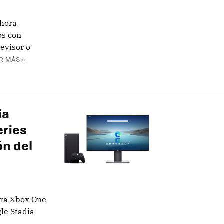
ahora
os con
levisor o
R MÁS »
ia
eries
ón del
ara Xbox One
gle Stadia