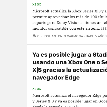
XBOX
Microsoft actualiza la Xbox Series X|S y 
permite aprovechar los más de 100 títul
soporte para Dolby Vision si tienes un te
monitor compatible con este sistema
LEE
COMENTARIOS
0
JOSE ANTONIO CARMONA
HACE 5 AÑOS
Ya es posible jugar a Stad
usando una Xbox One o S
X|S gracias la actualizaci
navegador Edge
XBOX
Microsoft actualiza el navegador Edge p
y Series X|S y ya es posible jugar en Goo
desde la consola
LEER MÁS »