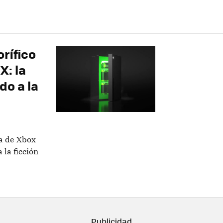
orífico
X: la
do a la
ma de Xbox
 la ficción