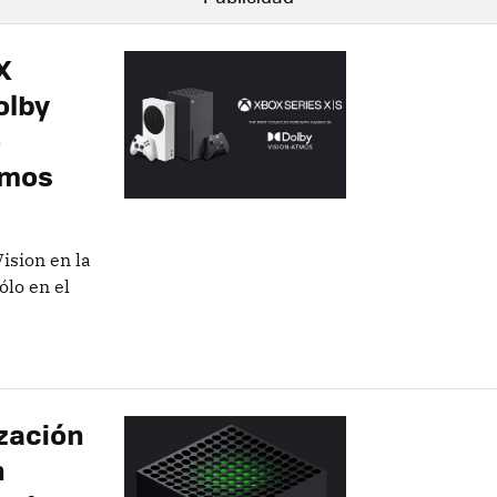
X
olby
o
tmos
Vision en la
ólo en el
ización
n