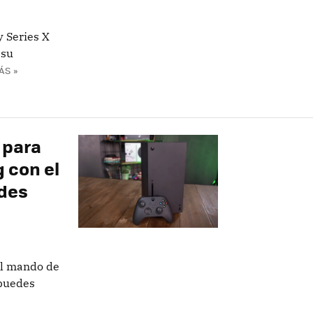
y Series X
 su
ÁS »
 para
g con el
edes
 el mando de
 puedes