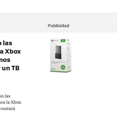
 las
ra Xbox
emos
 un TB
án las
ara la Xbox
 costará