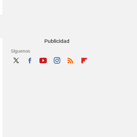
Síguenos
Twit
Fac
You
Inst
RSS
Flip
ter
ebo
tub
agr
boa
ok
e
am
rd