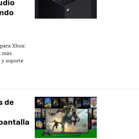
udio
ondo
 para Xbox:
s más
 y soporte
s de
pantalla