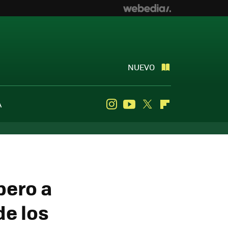
NUEVO
A
Instagram
Youtube
Twitter
Flipboard
pero a
de los