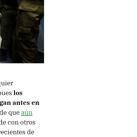
quier
 pues
los
egan antes en
 de que
aún
de con otros
recientes de