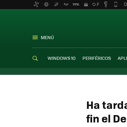
MENÚ
WINDOWS 10
PERIFÉRICOS
APL
Ha tard
fin el 