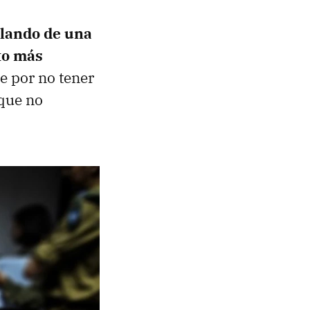
lando de una
ito más
ue por no tener
que no