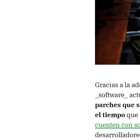
Gracias a la a
_software_ act
parches que s
el tiempo
que 
cuenten con s
desarrolladore