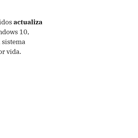
nidos
actualiza
indows 10,
l sistema
r vida.