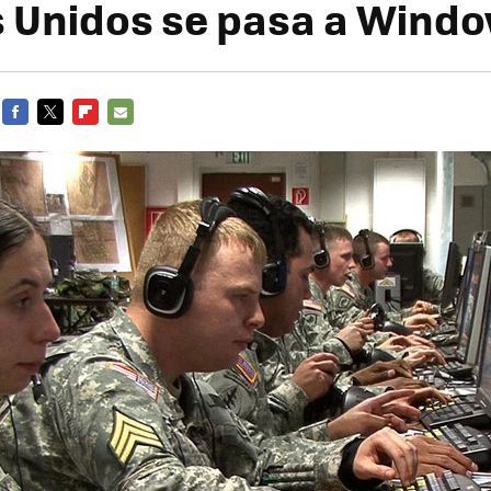
 Unidos se pasa a Windo
FACEBOOK
TWITTER
FLIPBOARD
E-
MAIL