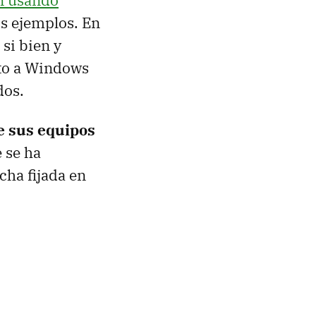
en usando
os ejemplos. En
si bien y
lto a Windows
dos.
de sus equipos
e se ha
cha fijada en