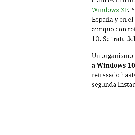
claro es la ba
Windows XP
. 
España y en el
aunque con ret
10. Se trata d
Un organismo
a Windows 1
retrasado hast
segunda instan