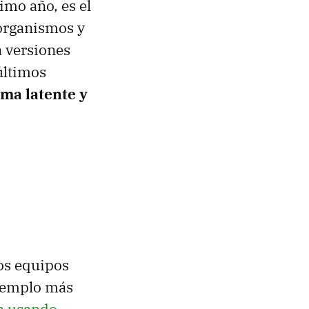
imo año, es el
 organismos y
 versiones
últimos
ma latente y
os equipos
ejemplo más