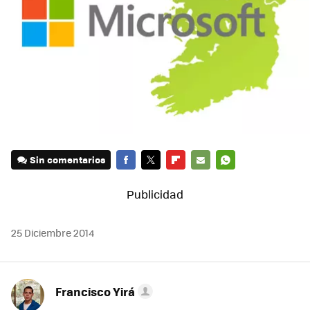
Sin comentarios
FACEBOOK
TWITTER
FLIPBOARD
E-
WHATSAPP
MAIL
25 Diciembre 2014
Francisco Yirá