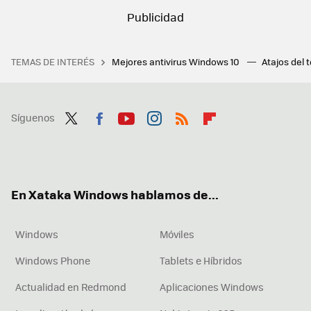
TEMAS DE INTERÉS
Mejores antivirus Windows 10
Atajos del 
Síguenos
Twit
Fac
You
Inst
RSS
Flip
ter
ebo
tub
agr
boa
ok
e
am
rd
En Xataka Windows hablamos de...
Windows
Móviles
Windows Phone
Tablets e Híbridos
Actualidad en Redmond
Aplicaciones Windows