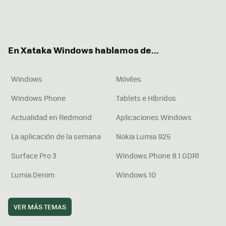
Twit
Fac
You
Inst
RSS
Flip
ter
ebo
tub
agr
boa
ok
e
am
rd
En Xataka Windows hablamos de...
Windows
Móviles
Windows Phone
Tablets e Híbridos
Actualidad en Redmond
Aplicaciones Windows
La aplicación de la semana
Nokia Lumia 925
Surface Pro 3
Windows Phone 8.1 GDR1
Lumia Denim
Windows 10
VER MÁS TEMAS