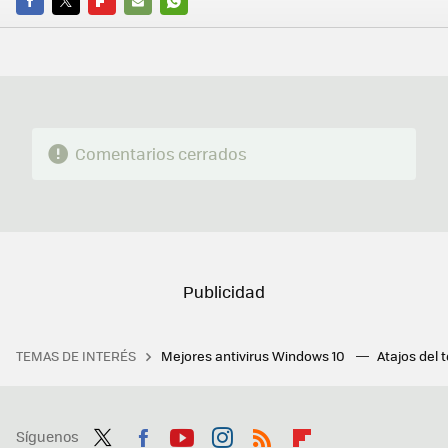
FACEBOOK
TWITTER
FLIPBOARD
E-
WHATSAPP
MAIL
Comentarios cerrados
TEMAS DE INTERÉS
Mejores antivirus Windows 10
Atajos del 
Síguenos