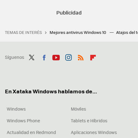
TEMAS DE INTERÉS
Mejores antivirus Windows 10
Atajos del 
Síguenos
Twit
Fac
You
Inst
RSS
Flip
ter
ebo
tub
agr
boa
ok
e
am
rd
En Xataka Windows hablamos de...
Windows
Móviles
Windows Phone
Tablets e Híbridos
Actualidad en Redmond
Aplicaciones Windows