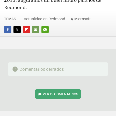
2013, auguramos un buen futuro para los de
Redmond.
TEMAS
Actualidad en Redmond
Microsoft
FACEBOOK
TWITTER
FLIPBOARD
E-
WHATSAPP
MAIL
Comentarios cerrados
VER
15 COMENTARIOS