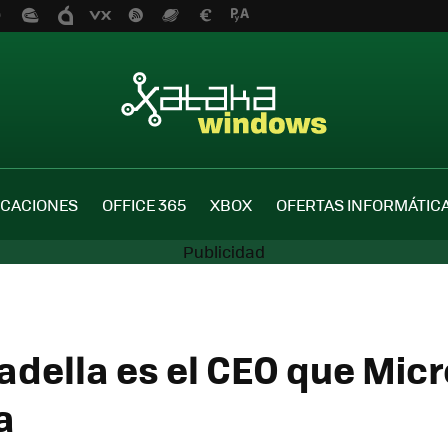
ICACIONES
OFFICE 365
XBOX
OFERTAS INFORMÁTIC
adella es el CEO que Micr
a