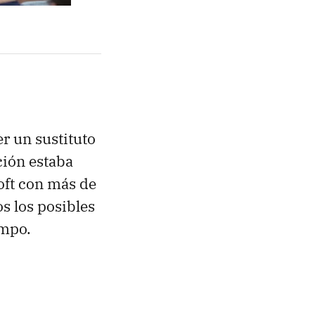
er un sustituto
ción estaba
oft con más de
s los posibles
empo.