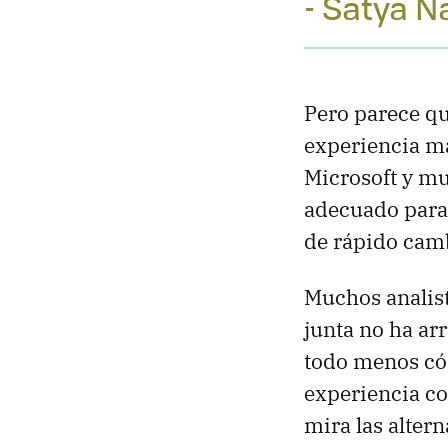
- Satya N
Pero parece qu
experiencia má
Microsoft y mu
adecuado para 
de rápido camb
Muchos analist
junta no ha ar
todo menos cóm
experiencia c
mira las altern