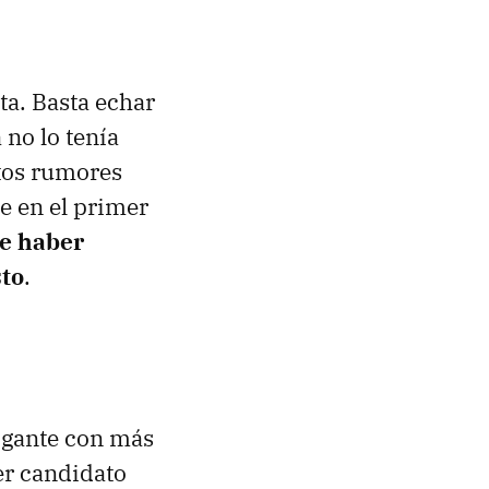
ta. Basta echar
 no lo tenía
ntos rumores
e en el primer
de haber
sto
.
igante con más
er candidato