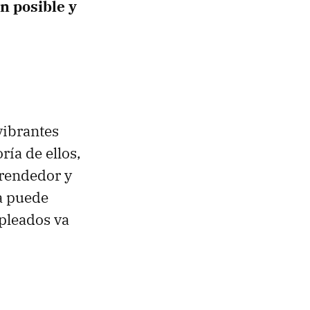
n posible y
vibrantes
ía de ellos,
prendedor y
a puede
pleados va