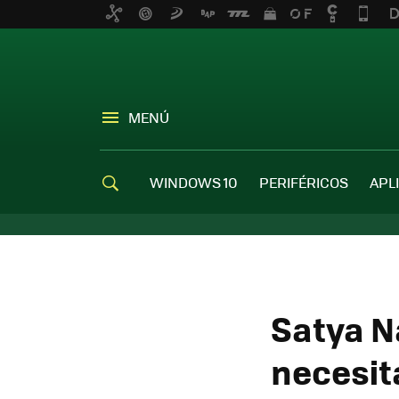
MENÚ
WINDOWS 10
PERIFÉRICOS
APL
Satya N
necesit