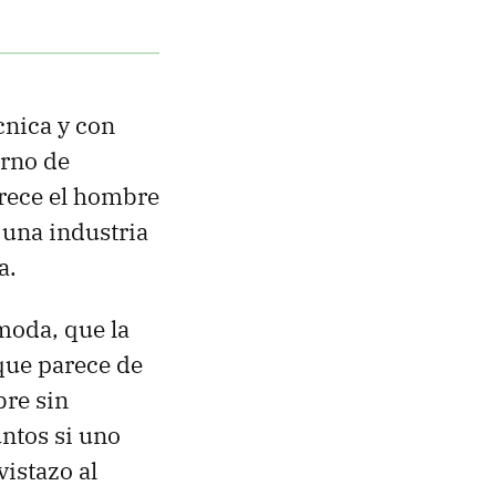
cnica y con
erno de
arece el hombre
 una industria
a.
moda, que la
 que parece de
bre sin
ntos si uno
vistazo al