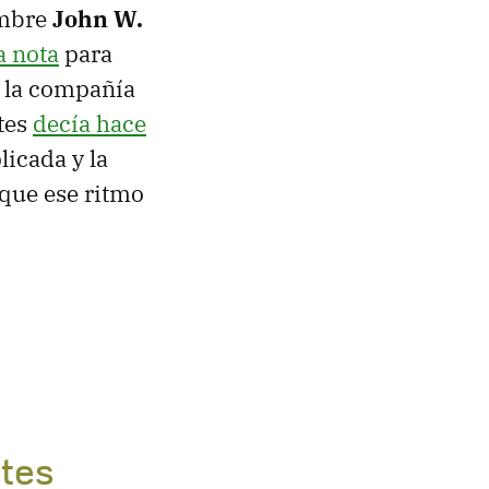
embre
John W.
a nota
para
e la compañía
ates
decía hace
licada y la
 que ese ritmo
ntes