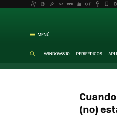
MENÚ
WINDOWS 10
PERIFÉRICOS
APL
Cuando 
(no) est