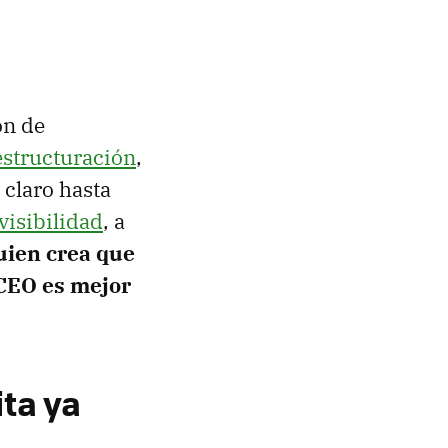
ón de
estructuración
,
 claro hasta
isibilidad
, a
uien crea que
CEO es mejor
ita ya