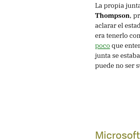
La propia junt
Thompson
, p
aclarar el est
era tenerlo co
poco
que enten
junta se estab
puede no ser s
Microsof