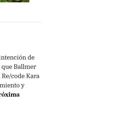
intención de
s que Ballmer
En Re/code Kara
miento y
próxima