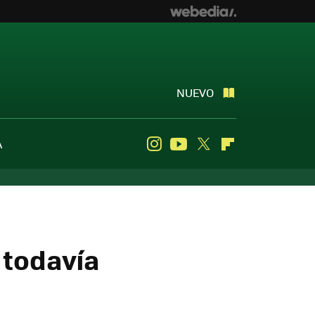
NUEVO
A
Instagram
Youtube
Twitter
Flipboard
 todavía