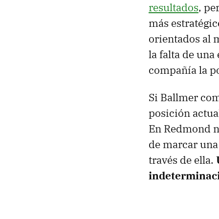
resultados
, pe
más estratégic
orientados al 
la falta de una
compañía la po
Si Ballmer com
posición actua
En Redmond nec
de marcar una 
través de ella.
indeterminaci