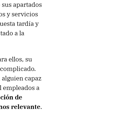
e sus apartados
s y servicios
uesta tardía y
tado a la
a ellos, su
s complicado.
 alguien capaz
il empleados a
ción de
nos relevante
.