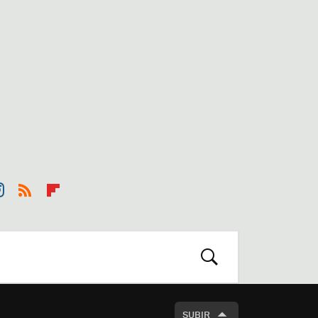
st
RSS
Flip
r
boa
m
rd
BUSCAR
SUBIR