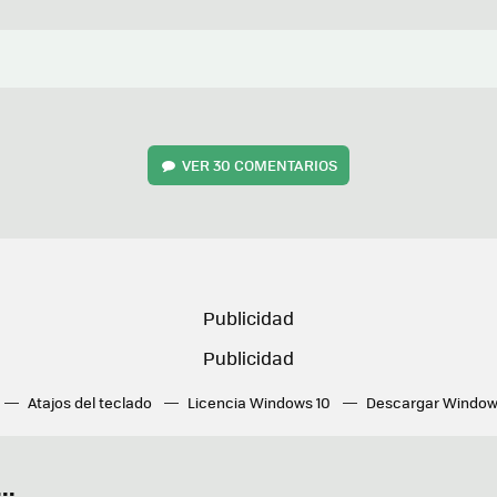
VER
30 COMENTARIOS
Atajos del teclado
Licencia Windows 10
Descargar Window
ué tarjeta gráfica tengo
Fórmulas Excel
DirectX
Fondos W
OneDrive
Nuevos Surface
..