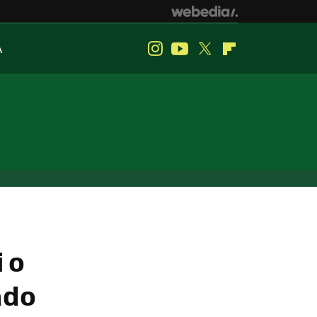
A
Instagram
Youtube
Twitter
Flipboard
i o
ado