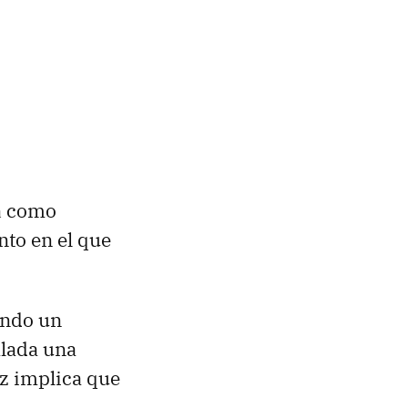
a
como
to en el que
uando un
alada una
 z implica que