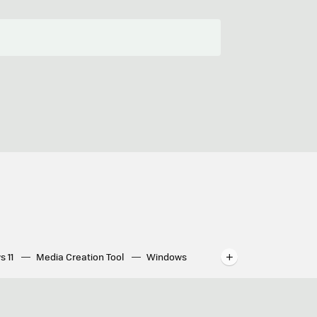
s 11
Media Creation Tool
Windows
indows
WhatsApp para ordenador