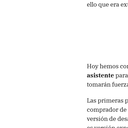
ello que era ex
Hoy hemos co
asistente
para
tomarán fuerza
Las primeras p
comprador de 
versión de des
es versión exp