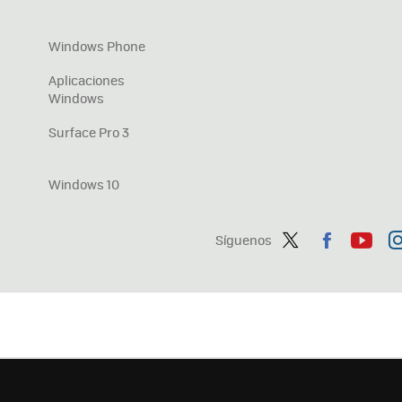
Windows Phone
Aplicaciones
Windows
Surface Pro 3
Windows 10
Síguenos
Twit
Fac
You
In
ter
ebo
tub
ag
ok
e
a