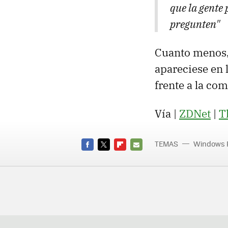
que la gente 
pregunten"
Cuanto menos,
apareciese en 
frente a la com
Vía |
ZDNet
|
T
TEMAS
Windows 
FACEBOOK
TWITTER
FLIPBOARD
E-
MAIL