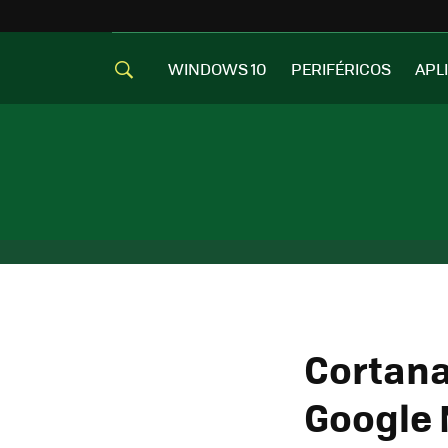
WINDOWS 10
PERIFÉRICOS
APL
Cortana 
Google 