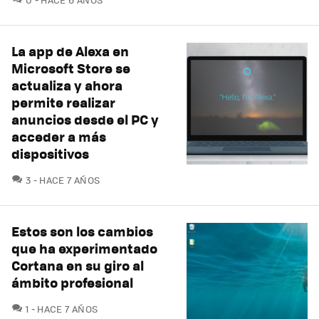
La app de Alexa en
Microsoft Store se
actualiza y ahora
permite realizar
anuncios desde el PC y
acceder a más
dispositivos
COMENTARIOS
3
HACE 7 AÑOS
Estos son los cambios
que ha experimentado
Cortana en su giro al
ámbito profesional
COMENTARIOS
1
HACE 7 AÑOS