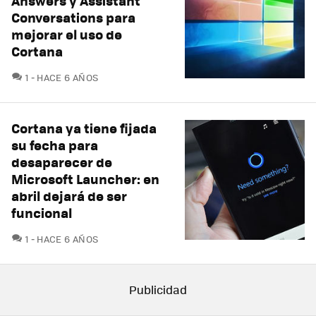
Answers y Assistant
Conversations para
mejorar el uso de
Cortana
COMENTARIOS
1
HACE 6 AÑOS
Cortana ya tiene fijada
su fecha para
desaparecer de
Microsoft Launcher: en
abril dejará de ser
funcional
COMENTARIOS
1
HACE 6 AÑOS