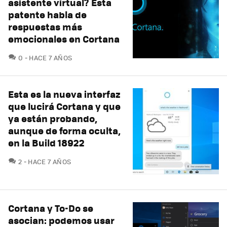
asistente virtual? Esta
patente habla de
respuestas más
emocionales en Cortana
COMENTARIOS
0
HACE 7 AÑOS
Esta es la nueva interfaz
que lucirá Cortana y que
ya están probando,
aunque de forma oculta,
en la Build 18922
COMENTARIOS
2
HACE 7 AÑOS
Cortana y To-Do se
asocian: podemos usar