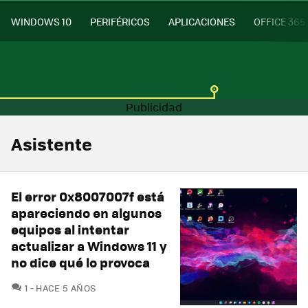
WINDOWS 10
PERIFÉRICOS
APLICACIONES
OFFICE 365
Asistente
El error 0x8007007f está
apareciendo en algunos
equipos al intentar
actualizar a Windows 11 y
no dice qué lo provoca
COMENTARIOS
1
HACE 5 AÑOS