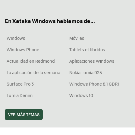
ter
ebo
tub
agr
boa
ok
e
am
rd
En Xataka Windows hablamos de...
Windows
Móviles
Windows Phone
Tablets e Híbridos
Actualidad en Redmond
Aplicaciones Windows
La aplicación de la semana
Nokia Lumia 925
Surface Pro 3
Windows Phone 8.1 GDR1
Lumia Denim
Windows 10
VER MÁS TEMAS